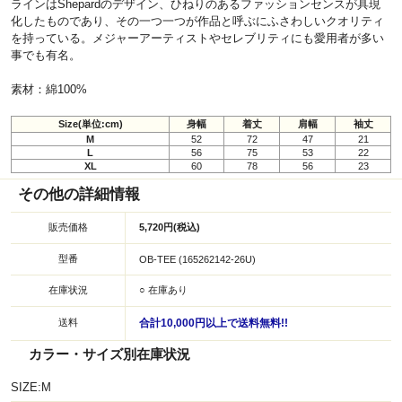
ラインはShepardのデザイン、ひねりのあるファッションセンスが具現
化したものであり、その一つ一つが作品と呼ぶにふさわしいクオリティ
を持っている。メジャーアーティストやセレブリティにも愛用者が多い
事でも有名。
素材：綿100%
Size(単位:cm)
身幅
着丈
肩幅
袖丈
M
52
72
47
21
L
56
75
53
22
XL
60
78
56
23
その他の詳細情報
販売価格
5,720円(税込)
型番
OB-TEE (165262142-26U)
在庫状況
○ 在庫あり
送料
合計10,000円以上で送料無料!!
カラー・サイズ別在庫状況
SIZE:M