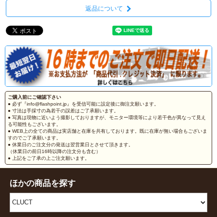
返品について
ご購入前にご確認下さい
● 必ず『info@flashpoint.jp』を受信可能に設定後に御注文願います。
● 寸法は手採寸の為若干の誤差はご了承願います。
● 写真は現物に近いよう撮影しておりますが、モニター環境等により若干色が異なって見え
る可能性もございます。
● WEB上の全ての商品は実店舗と在庫を共有しております。既に在庫が無い場合もございま
すのでご了承願います。
● 休業日のご注文分の発送は翌営業日とさせて頂きます。
（休業日の前日16時以降の注文分も含む）
● 上記をご了承の上ご注文願います。
ほかの商品を探す