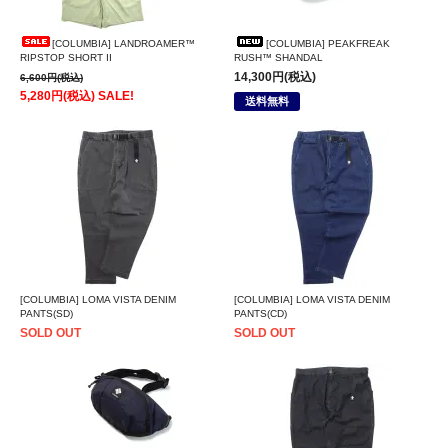
[COLUMBIA] LANDROAMER™
[COLUMBIA] PEAKFREAK
RIPSTOP SHORT II
RUSH™ SHANDAL
14,300円(税込)
6,600円(税込)
5,280円(税込) SALE!
送料無料
[COLUMBIA] LOMA VISTA DENIM
[COLUMBIA] LOMA VISTA DENIM
PANTS(SD)
PANTS(CD)
SOLD OUT
SOLD OUT