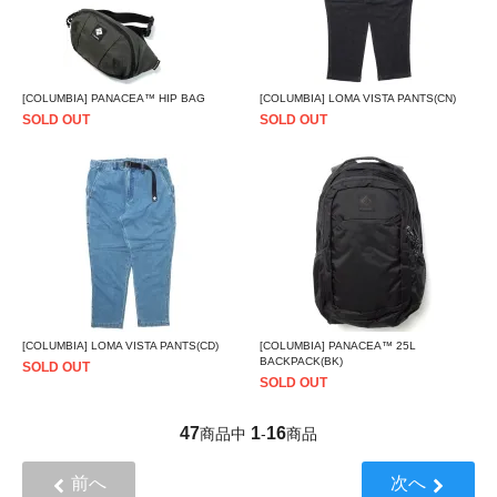
[COLUMBIA] PANACEA™ HIP BAG
[COLUMBIA] LOMA VISTA PANTS(CN)
SOLD OUT
SOLD OUT
[COLUMBIA] LOMA VISTA PANTS(CD)
[COLUMBIA] PANACEA™ 25L
BACKPACK(BK)
SOLD OUT
SOLD OUT
47
1
16
商品中
-
商品
前へ
次へ