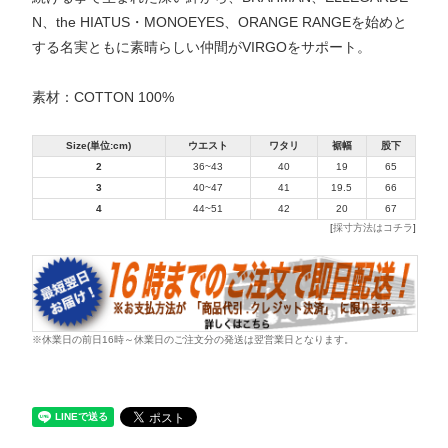
N、the HIATUS・MONOEYES、ORANGE RANGEを始めと
する名実ともに素晴らしい仲間がVIRGOをサポート。
素材：COTTON 100%
Size(単位:cm)
ウエスト
ワタリ
裾幅
股下
2
36~43
40
19
65
3
40~47
41
19.5
66
4
44~51
42
20
67
[
採寸方法はコチラ
]
※休業日の前日16時～休業日のご注文分の発送は翌営業日となります。