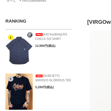
ホーム
>
VIRGOwearworks
RANKING
[VIRGOw
[430 fourthirty] RS
1
CHECK S/S SHIRT
12,980円(税込)
[SUBCIETY]
2
VARIOUS GLORIOUS TEE
5,280円(税込)