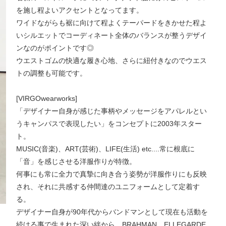
を施し程よいアクセントとなってます。
ワイドながらも裾に向けて程よくテーパードをきかせた程よ
いシルエットでコーディネート全体のバランスが整うデザイ
ンなのがポイントです◎
ウエストゴムの快適な履き心地、さらに紐付きなのでウエス
トの調整も可能です。
[VIRGOwearworks]
「デザイナー自身が感じた事柄やメッセージをアパレルとい
うキャンパスで表現したい」をコンセプトに2003年スター
ト。
MUSIC(音楽)、ART(芸術)、LIFE(生活) etc....常に根底に
「音」を感じさせる洋服作りが特徴。
何事にも常に全力で真摯に向き合う姿勢が洋服作りにも反映
され、それに共感する仲間達のユニフォームとして定着す
る。
デザイナー自身が90年代からバンドマンとして現在も活動を
続ける事で生まれた深い絆から、BRAHMAN、ELLEGARDE