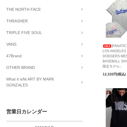
THE NORTH FACE
THRASHER
TRIPLE FIVE SOUL
VANS
[FANATIC
LOS ANGELES
47Brand
DODGERS ME
BASEBALL S
限定モデル」
OTHER BRAND
12,320円(税込)
What it isNt ART BY MARK
GONZALES
営業日カレンダー