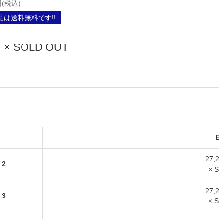
円(税込)
は送料無料です!!
× SOLD OUT
27,
2
× 
27,
3
× 