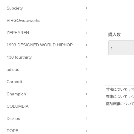
Subciety
VIRGOwearworks
ZEPHYREN
購入数
1993 DESIGNED WORLD HIPHOP
430 fourthirty
adidas
Carhartt
寸法について
：
Champion
在庫について
：
商品画像につい
COLUMBIA
Dickies
DOPE