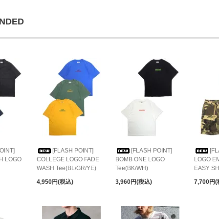
NDED
OINT]
[FLASH POINT]
[FLASH POINT]
[F
CH LOGO
COLLEGE LOGO FADE
BOMB ONE LOGO
LOGO E
WASH Tee(BL/GR/YE)
Tee(BK/WH)
EASY S
4,950円(税込)
3,960円(税込)
7,700円