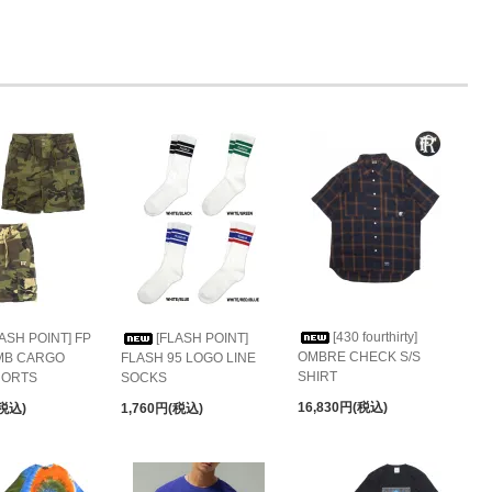
[430 fourthirty]
LASH POINT] FP
[FLASH POINT]
OMBRE CHECK S/S
MB CARGO
FLASH 95 LOGO LINE
SHIRT
HORTS
SOCKS
16,830円(税込)
(税込)
1,760円(税込)