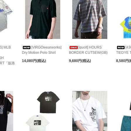
S] MLB
[VIRGOwearworks]
[quolt] HOURS
[43
Dry Motion Polo Shirt
BORDER CUTSEW(GB)
TIEDYE 
SH
14,080円(税込)
9,680円(税込)
8,580円
HIRT「販路