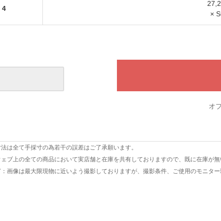
27,
4
× 
オ
寸法は全て手採寸の為若干の誤差はご了承願います。
ウェブ上の全ての商品において実店舗と在庫を共有しておりますので、既に在庫が無
て
：画像は最大限現物に近いよう撮影しておりますが、撮影条件、ご使用のモニター