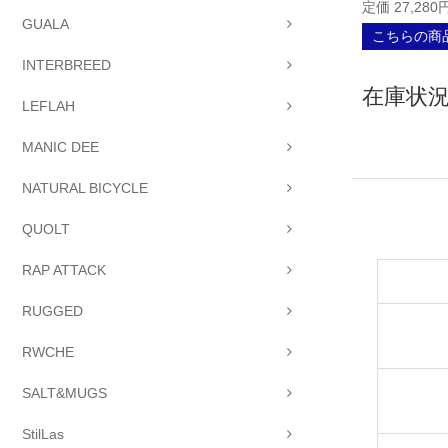
定価 27,280
GUALA
こちらの商品
INTERBREED
在庫状況 
LEFLAH
MANIC DEE
NATURAL BICYCLE
QUOLT
RAP ATTACK
RUGGED
RWCHE
SALT&MUGS
StilLas