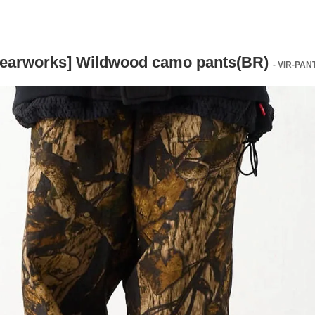
earworks] Wildwood camo pants(BR)
- VIR-PANT