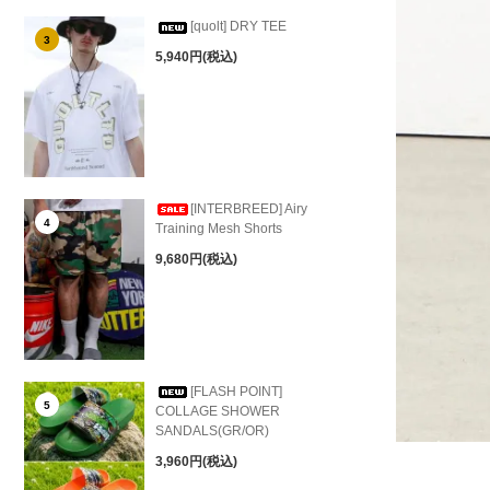
[quolt] DRY TEE
3
5,940円(税込)
[INTERBREED] Airy
4
Training Mesh Shorts
9,680円(税込)
[FLASH POINT]
5
COLLAGE SHOWER
SANDALS(GR/OR)
3,960円(税込)