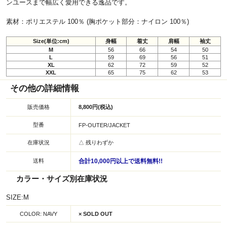
ンユースまで幅広く愛用できる逸品です。
素材：ポリエステル 100％ (胸ポケット部分：ナイロン 100％)
Size(単位:cm)
身幅
着丈
肩幅
袖丈
M
56
66
54
50
L
59
69
56
51
XL
62
72
59
52
XXL
65
75
62
53
その他の詳細情報
販売価格
8,800円(税込)
型番
FP-OUTER/JACKET
在庫状況
△ 残りわずか
送料
合計10,000円以上で送料無料!!
カラー・サイズ別在庫状況
SIZE:M
COLOR: NAVY
× SOLD OUT