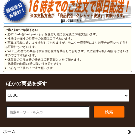
ご購入前にご確認下さい
● 必ず『info@flashpoint.jp』を受信可能に設定後に御注文願います。
● 寸法は手採寸の為若干の誤差はご了承願います。
● 写真は現物に近いよう撮影しておりますが、モニター環境等により若干色が異なって見え
る可能性もございます。
● WEB上の全ての商品は実店舗と在庫を共有しております。既に在庫が無い場合もございま
すのでご了承願います。
● 休業日のご注文分の発送は翌営業日とさせて頂きます。
（休業日の前日16時以降の注文分も含む）
● 上記をご了承の上ご注文願います。
ほかの商品を探す
検索
ホーム