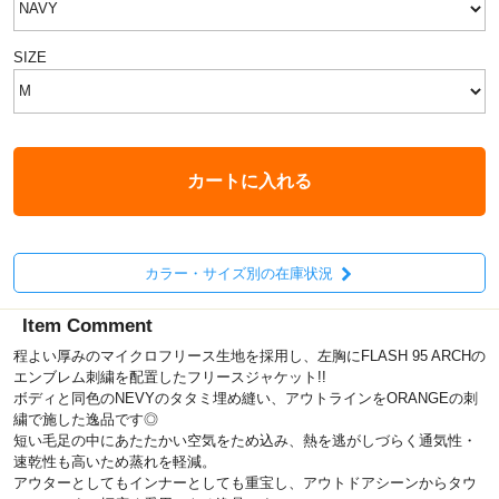
SIZE
カートに入れる
カラー・サイズ別の在庫状況
Item Comment
程よい厚みのマイクロフリース生地を採用し、左胸にFLASH 95 ARCHの
エンブレム刺繍を配置したフリースジャケット!!
ボディと同色のNEVYのタタミ埋め縫い、アウトラインをORANGEの刺
繍で施した逸品です◎
短い毛足の中にあたたかい空気をため込み、熱を逃がしづらく通気性・
速乾性も高いため蒸れを軽減。
アウターとしてもインナーとしても重宝し、アウトドアシーンからタウ