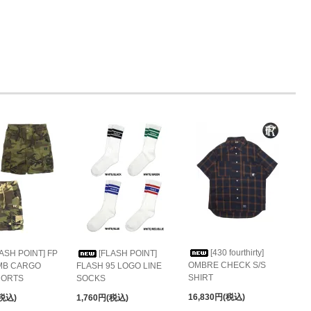
[430 fourthirty]
LASH POINT] FP
[FLASH POINT]
OMBRE CHECK S/S
MB CARGO
FLASH 95 LOGO LINE
SHIRT
HORTS
SOCKS
16,830円(税込)
(税込)
1,760円(税込)