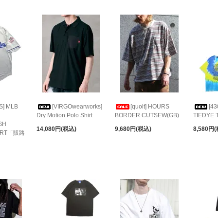
S] MLB
[VIRGOwearworks]
[quolt] HOURS
[43
Dry Motion Polo Shirt
BORDER CUTSEW(GB)
TIEDYE 
SH
14,080円(税込)
9,680円(税込)
8,580円
HIRT「販路