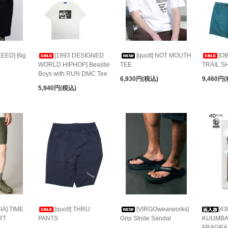
EED] Big
[1993 DESIGNED
[quolt] NOT MOUTH
[O
WORLD HIPHOP] Beastie
TEE
TRAIL S
Boys with RUN DMC Tee
6,930円(税込)
9,460円
5,940円(税込)
A] TIME
[quolt] THRU
[VIRGOwearworks]
[43
RT
PANTS
Grip Stride Sandal
KUUMBA
FRAGRA