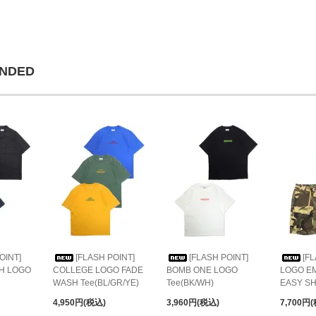
NDED
OINT]
[FLASH POINT]
[FLASH POINT]
[F
CH LOGO
COLLEGE LOGO FADE
BOMB ONE LOGO
LOGO E
WASH Tee(BL/GR/YE)
Tee(BK/WH)
EASY S
4,950円(税込)
3,960円(税込)
7,700円