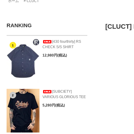
ホーム
>
CLUCT
RANKING
[CLUCT
[430 fourthirty] RS
1
CHECK S/S SHIRT
12,980円(税込)
[SUBCIETY]
2
VARIOUS GLORIOUS TEE
5,280円(税込)