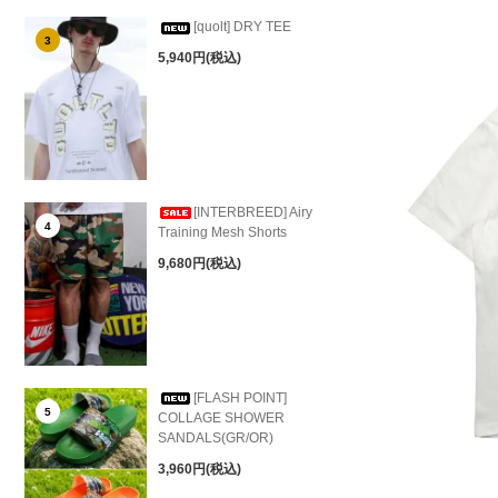
[quolt] DRY TEE
3
5,940円(税込)
[INTERBREED] Airy
4
Training Mesh Shorts
9,680円(税込)
[FLASH POINT]
5
COLLAGE SHOWER
SANDALS(GR/OR)
3,960円(税込)