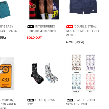
BEY] EASY
[INTERBREED]
[DOUBLE STEAL]
HORT PANTS
Elephant Mesh Shorts
DOU DENIM CHEF HALF
PANTS
(税込)
SOLD OUT
4,290円(税込)
0 fourthirty]
[CLUCT] LAWS
[RWCHE] JOINT
 430 PAPER
SOX
NOW TENUGUI
NCE