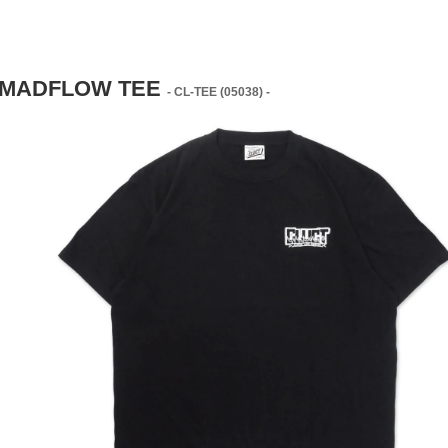
] MADFLOW TEE
- CL-TEE (05038) -