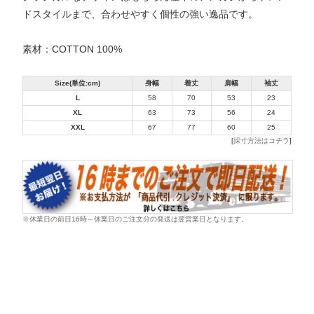
ドスタイルまで、合わせやすく個性の強い逸品です。
素材：COTTON 100%
Size(単位:cm)
身幅
着丈
肩幅
袖丈
L
58
70
53
23
XL
63
73
56
24
XXL
67
77
60
25
[
採寸方法はコチラ
]
※休業日の前日16時～休業日のご注文分の発送は翌営業日となります。