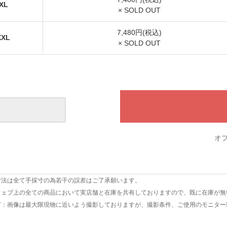
XL
× SOLD OUT
7,480円(税込)
XXL
× SOLD OUT
オ
寸法は全て手採寸の為若干の誤差はご了承願います。
ウェブ上の全ての商品において実店舗と在庫を共有しておりますので、既に在庫が無
て
：画像は最大限現物に近いよう撮影しておりますが、撮影条件、ご使用のモニター