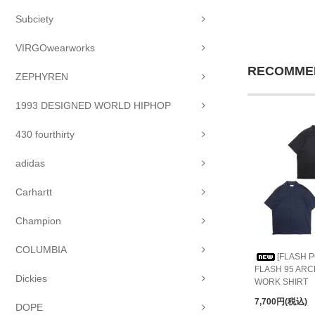
Subciety
VIRGOwearworks
RECOMME
ZEPHYREN
1993 DESIGNED WORLD HIPHOP
430 fourthirty
adidas
Carhartt
Champion
COLUMBIA
[FLASH P
FLASH 95 AR
Dickies
WORK SHIRT
7,700円(税込)
DOPE