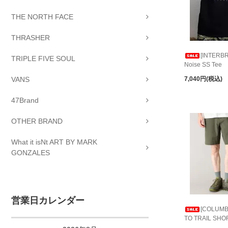
THE NORTH FACE
THRASHER
[INTERBR
TRIPLE FIVE SOUL
Noise SS Tee
7,040円(税込)
VANS
47Brand
OTHER BRAND
What it isNt ART BY MARK
GONZALES
営業日カレンダー
[COLUMBI
TO TRAIL SHO