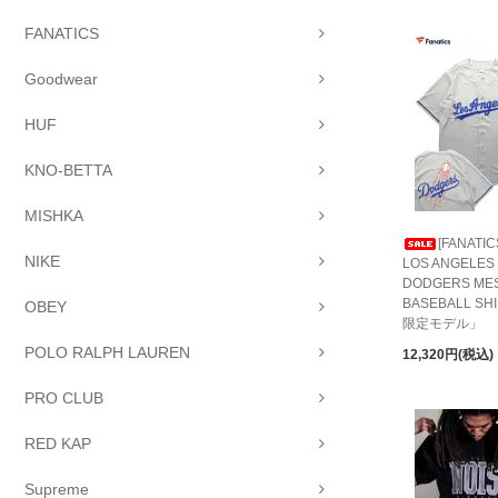
FANATICS
Goodwear
HUF
KNO-BETTA
MISHKA
[FANATIC
NIKE
LOS ANGELES
DODGERS ME
BASEBALL S
OBEY
限定モデル」
POLO RALPH LAUREN
12,320円(税込)
PRO CLUB
RED KAP
Supreme