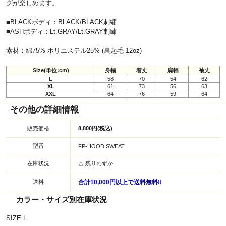
グが楽しめます。
■BLACKボディ：BLACK/BLACK刺繍
■ASHボディ：Lt.GRAY/Lt.GRAY刺繍
素材：綿75% ポリエステル25% (裏起毛 12oz)
Size(単位:cm)
身幅
着丈
肩幅
袖丈
L
58
70
54
62
XL
61
73
56
63
XXL
64
76
59
64
その他の詳細情報
販売価格
8,800円(税込)
型番
FP-HOOD SWEAT
在庫状況
△ 残りわずか
送料
合計10,000円以上で送料無料!!
カラー・サイズ別在庫状況
SIZE:L