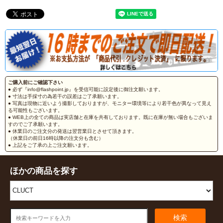
ご購入前にご確認下さい
● 必ず『info@flashpoint.jp』を受信可能に設定後に御注文願います。
● 寸法は手採寸の為若干の誤差はご了承願います。
● 写真は現物に近いよう撮影しておりますが、モニター環境等により若干色が異なって見え
る可能性もございます。
● WEB上の全ての商品は実店舗と在庫を共有しております。既に在庫が無い場合もございま
すのでご了承願います。
● 休業日のご注文分の発送は翌営業日とさせて頂きます。
（休業日の前日16時以降の注文分も含む）
● 上記をご了承の上ご注文願います。
ほかの商品を探す
検索