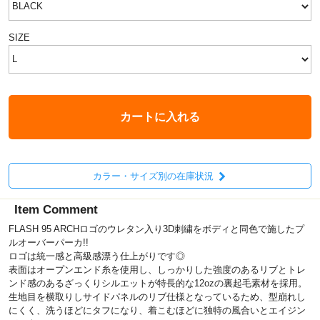
SIZE
カートに入れる
カラー・サイズ別の在庫状況
Item Comment
FLASH 95 ARCHロゴのウレタン入り3D刺繍をボディと同色で施したプ
ルオーバーパーカ!!
ロゴは統一感と高級感漂う仕上がりです◎
表面はオープンエンド糸を使用し、しっかりした強度のあるリブとトレ
ンド感のあるざっくりシルエットが特長的な12ozの裏起毛素材を採用。
生地目を横取りしサイドパネルのリブ仕様となっているため、型崩れし
にくく、洗うほどにタフになり、着こむほどに独特の風合いとエイジン