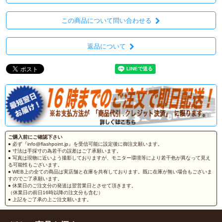
この商品について問い合わせる
返品について
ご購入前にご確認下さい
● 必ず『info@flashpoint.jp』を受信可能に設定後に御注文願います。
● 寸法は手採寸の為若干の誤差はご了承願います。
● 写真は現物に近いよう撮影しておりますが、モニター環境等により若干色が異なって見え
る可能性もございます。
● WEB上の全ての商品は実店舗と在庫を共有しております。既に在庫が無い場合もございま
すのでご了承願います。
● 休業日のご注文分の発送は翌営業日とさせて頂きます。
（休業日の前日16時以降の注文分も含む）
● 上記をご了承の上ご注文願います。