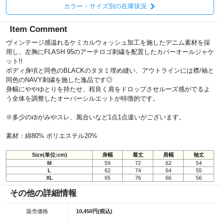
カラー・サイズ別の在庫状況
Item Comment
ヴィンテージ感溢れるケミカルウォッシュ加工を施したデニム素材を採
用し、左胸にFLASH 95のアーチロゴ刺繍を配置したカバーオールジャケ
ット!!
ボディ身頃と同色のBLACKのタタミ埋め縫い、アウトラインには襟/袖と
同色のNAVY刺繍を施した逸品です◎
身幅にややゆとりを持たせ、程良く肩をドロップさせルーズ感がでるよ
う全体を調整したオーバーシルエットが特徴的です。
※多少のゆがみやスレ、風合いなど1点1点違いがございます。
素材：綿80% ポリエステル20%
Size(単位:cm)
身幅
着丈
肩幅
袖丈
M
59
72
62
54
L
62
74
64
55
XL
65
76
66
56
その他の詳細情報
販売価格
10,450円(税込)