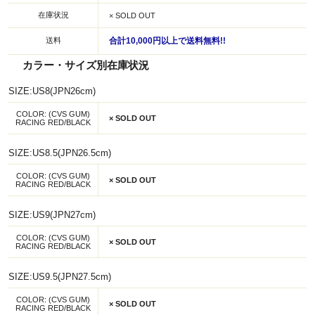
在庫状況
× SOLD OUT
送料
合計10,000円以上で送料無料!!
カラー・サイズ別在庫状況
SIZE:US8(JPN26cm)
COLOR: (CVS GUM)
× SOLD OUT
RACING RED/BLACK
SIZE:US8.5(JPN26.5cm)
COLOR: (CVS GUM)
× SOLD OUT
RACING RED/BLACK
SIZE:US9(JPN27cm)
COLOR: (CVS GUM)
× SOLD OUT
RACING RED/BLACK
SIZE:US9.5(JPN27.5cm)
COLOR: (CVS GUM)
× SOLD OUT
RACING RED/BLACK