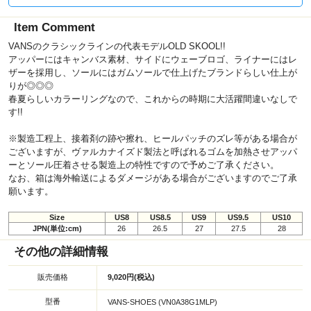
Item Comment
VANSのクラシックラインの代表モデルOLD SKOOL!!
アッパーにはキャンバス素材、サイドにウェーブロゴ、ライナーにはレ
ザーを採用し、ソールにはガムソールで仕上げたブランドらしい仕上が
りが◎◎◎
春夏らしいカラーリングなので、これからの時期に大活躍間違いなしで
す!!
※製造工程上、接着剤の跡や擦れ、ヒールパッチのズレ等がある場合が
ございますが、ヴァルカナイズド製法と呼ばれるゴムを加熱させアッパ
ーとソール圧着させる製造上の特性ですので予めご了承ください。
なお、箱は海外輸送によるダメージがある場合がございますのでご了承
願います。
Size
US8
US8.5
US9
US9.5
US10
JPN(単位:cm)
26
26.5
27
27.5
28
その他の詳細情報
販売価格
9,020円(税込)
型番
VANS-SHOES (VN0A38G1MLP)