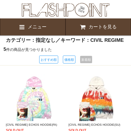
メニュー
カートを見る
カテゴリー：指定なし／キーワード：CIVIL REGIME
5
件の商品が見つかりました
おすすめ順
価格順
新着順
[CIVIL REGIME] ECHOS HOODIE(FA)
[CIVIL REGIME] ECHOS HOODIE(SU)
SOLD OUT
SOLD OUT